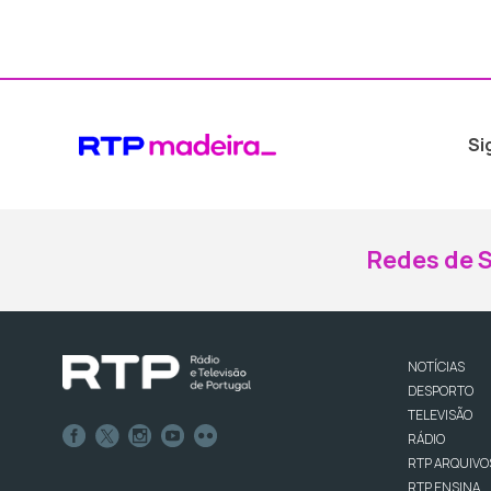
Si
Redes de S
NOTÍCIAS
DESPORTO
TELEVISÃO
RÁDIO
RTP ARQUIVO
RTP ENSINA