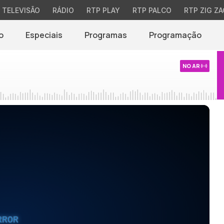
TELEVISÃO
RÁDIO
RTP PLAY
RTP PALCO
RTP ZIG ZA
o
Especiais
Programas
Programação
NO AR
RROR