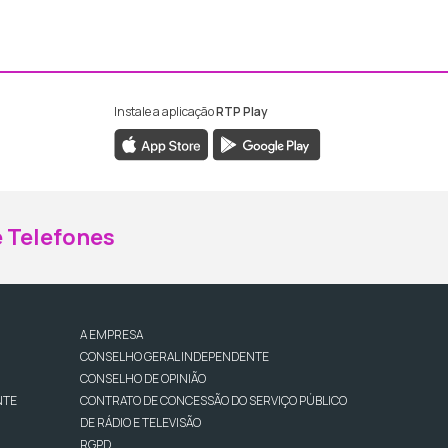
Instale a aplicação
RTP Play
ebook da RTP Madeira
nstagram da RTP Madeira
 Telefones
A EMPRESA
CONSELHO GERAL INDEPENDENTE
CONSELHO DE OPINIÃO
NTE
CONTRATO DE CONCESSÃO DO SERVIÇO PÚBLICO
DE RÁDIO E TELEVISÃO
RGPD