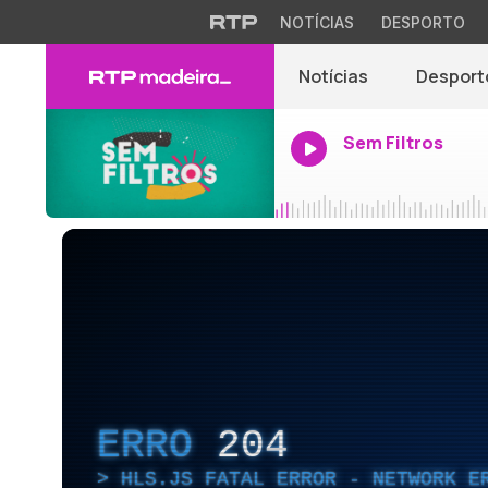
NOTÍCIAS
DESPORTO
Notícias
Desport
Sem Filtros
ERRO
204
HLS.JS FATAL ERROR - NETWORK E