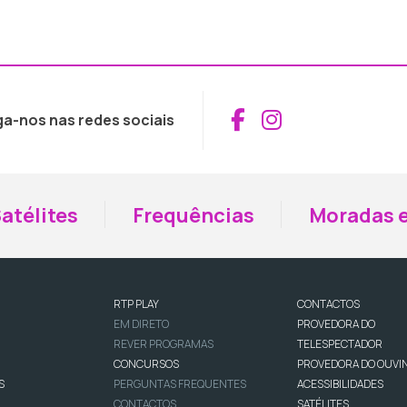
Aceder ao Fac
Aceder ao I
ga-nos nas redes sociais
atélites
Frequências
Moradas e
RTP PLAY
CONTACTOS
EM DIRETO
PROVEDORA DO
REVER PROGRAMAS
TELESPECTADOR
CONCURSOS
PROVEDORA DO OUVI
S
PERGUNTAS FREQUENTES
ACESSIBILIDADES
CONTACTOS
SATÉLITES