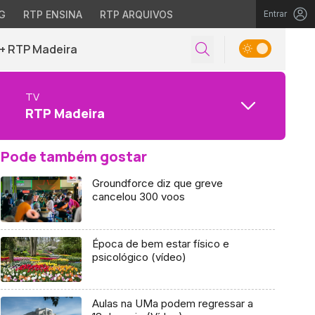
G
RTP ENSINA
RTP ARQUIVOS
Entrar
+ RTP Madeira
TV
RTP Madeira
Pode também gostar
Groundforce diz que greve
cancelou 300 voos
Época de bem estar físico e
psicológico (vídeo)
Aulas na UMa podem regressar a