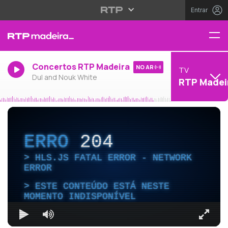
Entrar
Concertos RTP Madeira
NO AR
TV
Dul and Nouk White
RTP Madei
ERRO
204
HLS.JS FATAL ERROR - NETWORK
ERROR
ESTE CONTEÚDO ESTÁ NESTE
MOMENTO INDISPONÍVEL