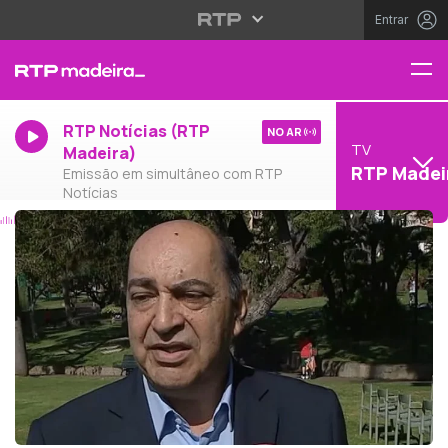
Entrar
RTP Notícias (RTP
NO AR
TV
Madeira)
RTP Madei
Emissão em simultâneo com RTP
Notícias