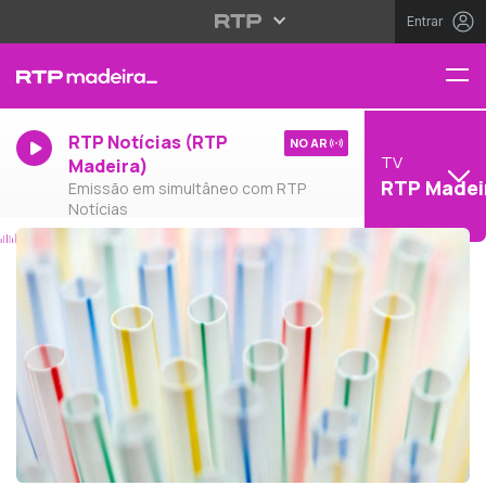
Entrar
RTP Notícias (RTP
NO AR
TV
Madeira)
RTP Madei
Emissão em simultâneo com RTP
Notícias