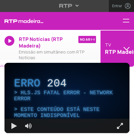
Entrar
RTP Notícias (RTP
NO AR
TV
Madeira)
RTP Madei
Emissão em simultâneo com RTP
Notícias
ERRO
204
HLS.JS FATAL ERROR - NETWORK
ERROR
ESTE CONTEÚDO ESTÁ NESTE
MOMENTO INDISPONÍVEL