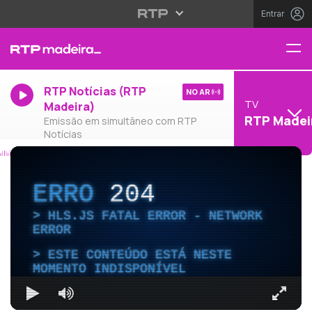
Entrar
RTP Notícias (RTP
NO AR
TV
Madeira)
RTP Madei
Emissão em simultâneo com RTP
Notícias
ERRO
204
HLS.JS FATAL ERROR - NETWORK
ERROR
ESTE CONTEÚDO ESTÁ NESTE
MOMENTO INDISPONÍVEL