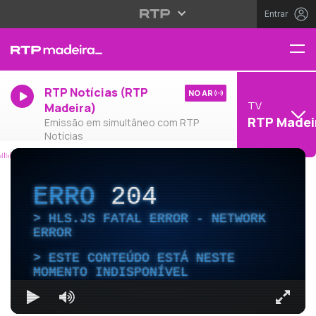
Entrar
RTP Notícias (RTP
NO AR
TV
Madeira)
RTP Madei
Emissão em simultâneo com RTP
Notícias
ERRO
204
HLS.JS FATAL ERROR - NETWORK
ERROR
ESTE CONTEÚDO ESTÁ NESTE
MOMENTO INDISPONÍVEL