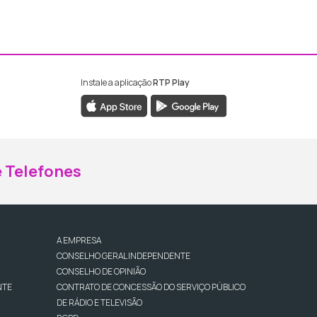
Instale a aplicação
RTP Play
ebook da RTP Madeira
nstagram da RTP Madeira
 Telefones
A EMPRESA
CONSELHO GERAL INDEPENDENTE
CONSELHO DE OPINIÃO
NTE
CONTRATO DE CONCESSÃO DO SERVIÇO PÚBLICO
DE RÁDIO E TELEVISÃO