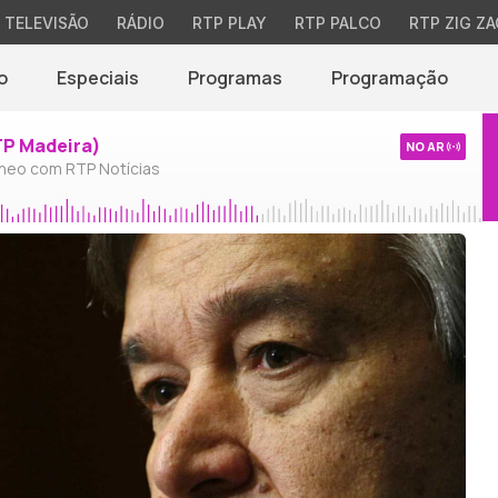
TELEVISÃO
RÁDIO
RTP PLAY
RTP PALCO
RTP ZIG ZA
o
Especiais
Programas
Programação
TP Madeira)
NO AR
neo com RTP Notícias