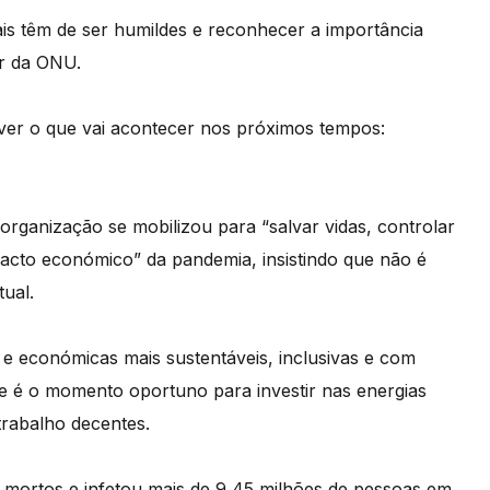
onais têm de ser humildes e reconhecer a importância
er da ONU.
ver o que vai acontecer nos próximos tempos:
organização se mobilizou para “salvar vidas, controlar
acto económico” da pandemia, insistindo que não é
tual.
e económicas mais sustentáveis, inclusivas e com
te é o momento oportuno para investir nas energias
trabalho decentes.
 mortos e infetou mais de 9,45 milhões de pessoas em