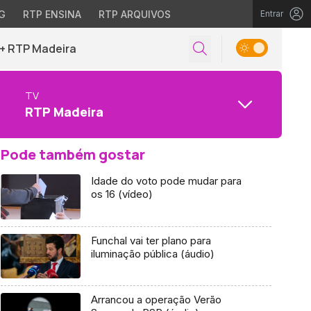
G
RTP ENSINA
RTP ARQUIVOS
Entrar
+ RTP Madeira
TV
RTP Madeira
Pode também gostar
Idade do voto pode mudar para
os 16 (vídeo)
Funchal vai ter plano para
iluminação pública (áudio)
Arrancou a operação Verão