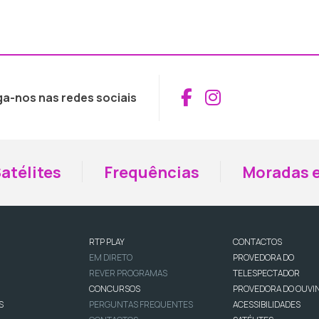
Aceder ao Fac
Aceder ao I
ga-nos nas redes sociais
atélites
Frequências
Moradas e
RTP PLAY
CONTACTOS
EM DIRETO
PROVEDORA DO
REVER PROGRAMAS
TELESPECTADOR
CONCURSOS
PROVEDORA DO OUVI
S
PERGUNTAS FREQUENTES
ACESSIBILIDADES