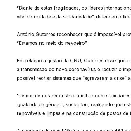
“Diante de estas fragilidades, os líderes internaci
vital da unidade e da solidariedade”, defendeu o líd
António Guterres reconhecer que é impossível pre
“Estamos no meio do nevoeiro”.
Em relação à gestão da ONU, Guterres disse que a 
a transmissão do novo coronavírus e reduzir o imp
possível recriar sistemas que “agravaram a crise” a
“Temos de nos reconstruir melhor com sociedades 
igualdade de género”, sustentou, realçando que es
renováveis e limpas e na construção de postos de 
A pandemia de covid-19 já provocou quase 482 mil