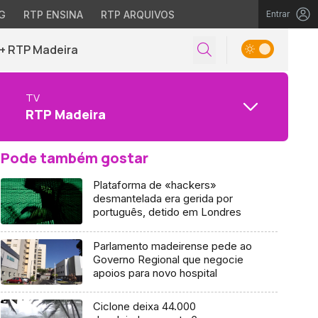
G
RTP ENSINA
RTP ARQUIVOS
Entrar
+ RTP Madeira
TV
RTP Madeira
Pode também gostar
Plataforma de «hackers»
desmantelada era gerida por
português, detido em Londres
Parlamento madeirense pede ao
Governo Regional que negocie
apoios para novo hospital
Ciclone deixa 44.000