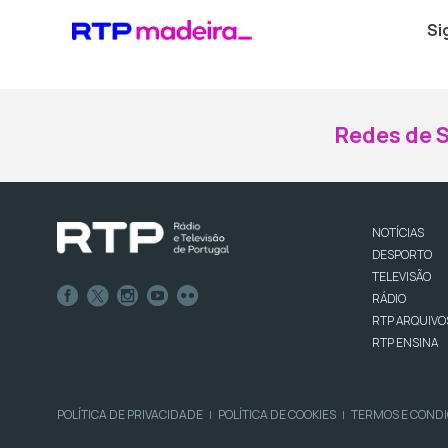
Si
Redes de S
NOTÍCIAS
DESPORTO
TELEVISÃO
RÁDIO
RTP ARQUIVO
RTP ENSINA
POLÍTICA DE PRIVACIDADE
POLÍTICA DE COOKIES
TERMOS E COND
|
|