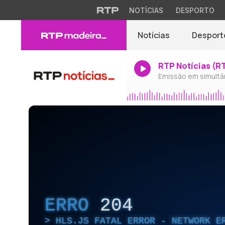
NOTÍCIAS
DESPORTO
Notícias
Desport
RTP Notícias (R
Emissão em simultâ
ERRO
204
HLS.JS FATAL ERROR - NETWORK E