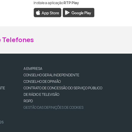
Instale a aplicação
RTP Play
ebook da RTP Madeira
nstagram da RTP Madeira
 Telefones
A EMPRESA
CONSELHO GERAL INDEPENDENTE
CONSELHO DE OPINIÃO
NTE
CONTRATO DE CONCESSÃO DO SERVIÇO PÚBLICO
DE RÁDIO E TELEVISÃO
RGPD
GESTÃO DAS DEFINIÇÕES DE COOKIES
026