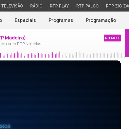
TELEVISÃO
RÁDIO
RTP PLAY
RTP PALCO
RTP ZIG ZA
o
Especiais
Programas
Programação
TP Madeira)
NO AR
neo com RTP Notícias
RROR