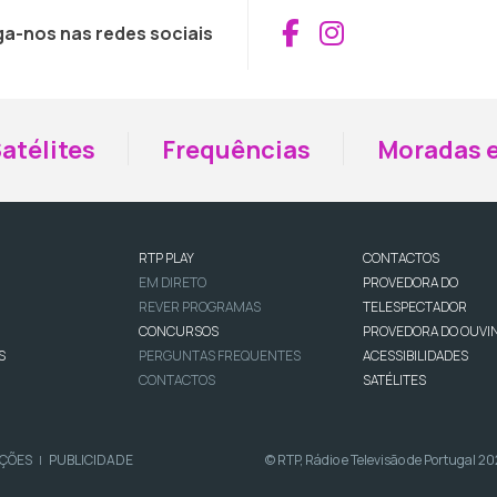
Aceder ao Fac
Aceder ao I
ga-nos nas redes sociais
atélites
Frequências
Moradas e
RTP PLAY
CONTACTOS
EM DIRETO
PROVEDORA DO
REVER PROGRAMAS
TELESPECTADOR
CONCURSOS
PROVEDORA DO OUVI
S
PERGUNTAS FREQUENTES
ACESSIBILIDADES
CONTACTOS
SATÉLITES
IÇÕES
PUBLICIDADE
© RTP, Rádio e Televisão de Portugal 2
|