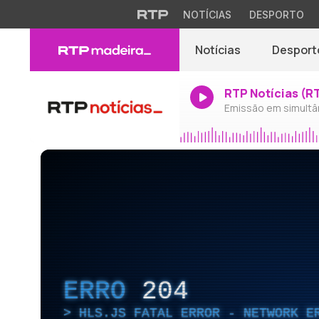
NOTÍCIAS
DESPORTO
Notícias
Desport
RTP Notícias (R
Emissão em simultâ
ERRO
204
HLS.JS FATAL ERROR - NETWORK E