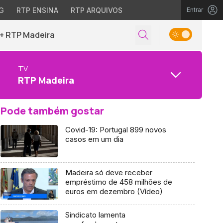
G
RTP ENSINA
RTP ARQUIVOS
Entrar
+ RTP Madeira
TV
RTP Madeira
Pode também gostar
Covid-19: Portugal 899 novos
casos em um dia
Madeira só deve receber
empréstimo de 458 milhões de
euros em dezembro (Vídeo)
Sindicato lamenta