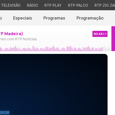
TELEVISÃO
RÁDIO
RTP PLAY
RTP PALCO
RTP ZIG ZA
o
Especiais
Programas
Programação
TP Madeira)
NO AR
neo com RTP Notícias
RROR