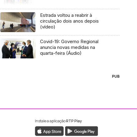
Estrada voltou a reabrir à
circulação dois anos depois
(vídeo)
Covid-19: Governo Regional
anuncia novas medidas na
quarta-feira (Áudio)
PUB
Instale a aplicação
RTP Play
ebook da RTP Madeira
nstagram da RTP Madeira