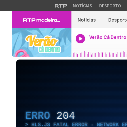
NOTÍCIAS
DESPORTO
Notícias
Desport
Verão Cá Dentro
ERRO
204
HLS.JS FATAL ERROR - NETWORK E