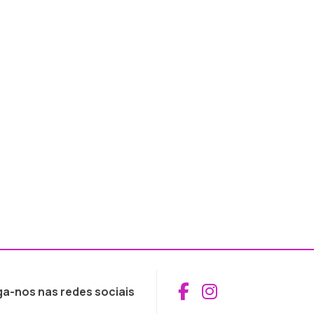
Aceder ao Fac
Aceder ao I
ga-nos nas redes sociais