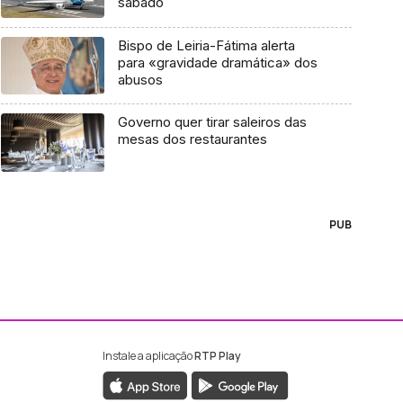
sábado
Bispo de Leiria-Fátima alerta
para «gravidade dramática» dos
abusos
Governo quer tirar saleiros das
mesas dos restaurantes
PUB
Instale a aplicação
RTP Play
ebook da RTP Madeira
nstagram da RTP Madeira