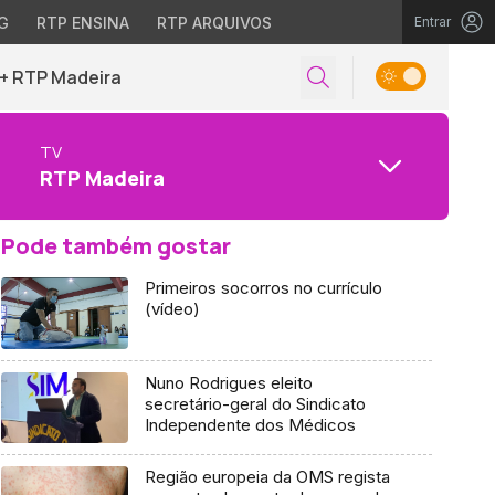
G
RTP ENSINA
RTP ARQUIVOS
Entrar
+ RTP Madeira
TV
RTP Madeira
Pode também gostar
Primeiros socorros no currículo
(vídeo)
Nuno Rodrigues eleito
secretário-geral do Sindicato
Independente dos Médicos
Região europeia da OMS regista