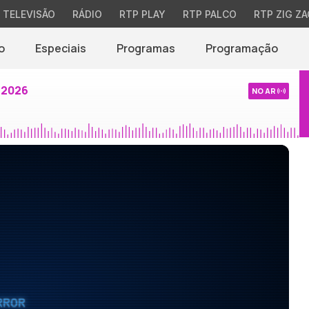
TELEVISÃO
RÁDIO
RTP PLAY
RTP PALCO
RTP ZIG ZA
o
Especiais
Programas
Programação
 2026
NO AR
RROR