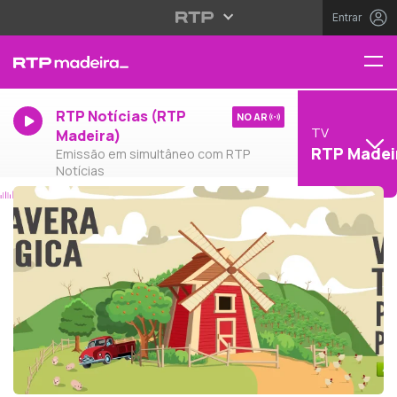
Entrar
RTP Notícias (RTP
NO AR
TV
Madeira)
RTP Madei
Emissão em simultâneo com RTP
Notícias