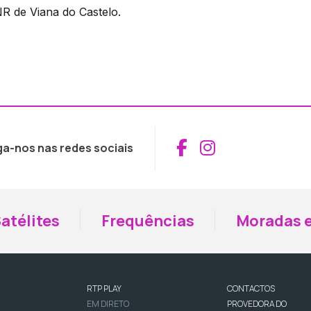
NR de Viana do Castelo.
Aceder ao Fac
Aceder ao I
ga-nos nas redes sociais
atélites
Frequências
Moradas e
RTP PLAY
CONTACTOS
EM DIRETO
PROVEDORA DO