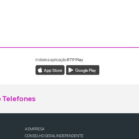
Instale a aplicação
RTP Play
ebook da RTP Madeira
nstagram da RTP Madeira
 Telefones
A EMPRESA
CONSELHO GERAL INDEPENDENTE