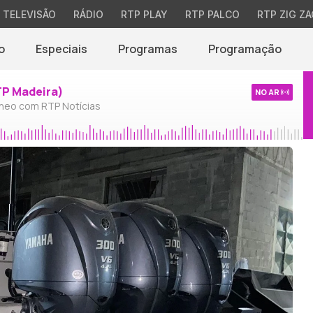
TELEVISÃO
RÁDIO
RTP PLAY
RTP PALCO
RTP ZIG ZA
o
Especiais
Programas
Programação
TP Madeira)
NO AR
neo com RTP Notícias