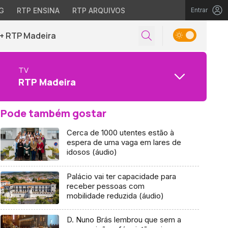
G
RTP ENSINA
RTP ARQUIVOS
Entrar
+ RTP Madeira
TV
RTP Madeira
Pode também gostar
Cerca de 1000 utentes estão à
espera de uma vaga em lares de
idosos (áudio)
Palácio vai ter capacidade para
receber pessoas com
mobilidade reduzida (áudio)
D. Nuno Brás lembrou que sem a