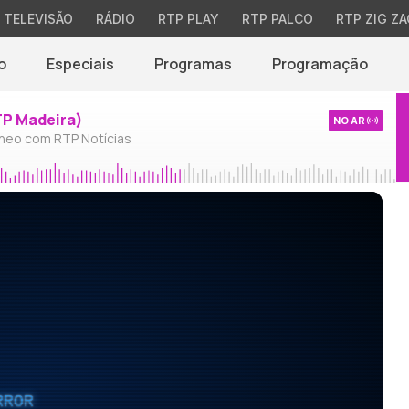
TELEVISÃO
RÁDIO
RTP PLAY
RTP PALCO
RTP ZIG ZA
o
Especiais
Programas
Programação
TP Madeira)
NO AR
neo com RTP Notícias
RROR