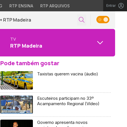
G
RTP ENSINA
RTP ARQUIVOS
Entrar
+ RTP Madeira
TV
RTP Madeira
Pode também gostar
Taxistas querem vacina (áudio)
Escuteiros participam no 33º
Acampamento Regional (Vídeo)
Governo apresenta novos