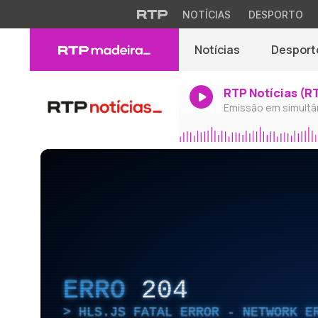
NOTÍCIAS
DESPORTO
Notícias
Desport
RTP Notícias (R
Emissão em simultâ
ERRO
204
HLS.JS FATAL ERROR - NETWORK E