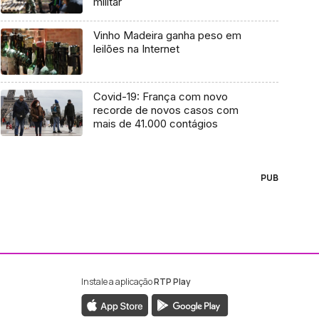
militar
Vinho Madeira ganha peso em
leilões na Internet
Covid-19: França com novo
recorde de novos casos com
mais de 41.000 contágios
PUB
Instale a aplicação
RTP Play
ebook da RTP Madeira
nstagram da RTP Madeira