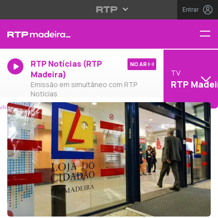
Entrar
RTP Notícias (RTP
NO AR
TV
Madeira)
RTP Madei
Emissão em simultâneo com RTP
Notícias