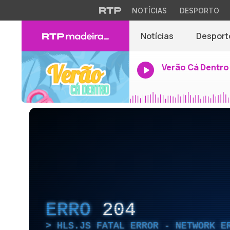
NOTÍCIAS
DESPORTO
Notícias
Desport
Verão Cá Dentro
ERRO
204
HLS.JS FATAL ERROR - NETWORK E