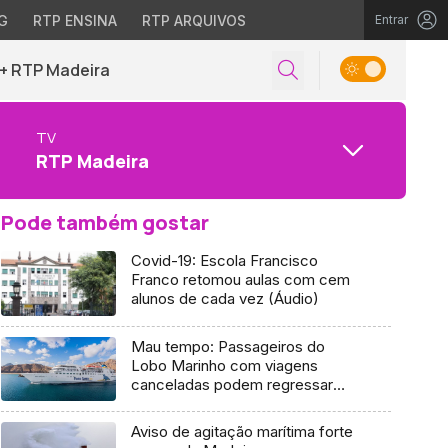
G
RTP ENSINA
RTP ARQUIVOS
Entrar
+ RTP Madeira
TV
RTP Madeira
Pode também gostar
Covid-19: Escola Francisco
Franco retomou aulas com cem
alunos de cada vez (Áudio)
Mau tempo: Passageiros do
Lobo Marinho com viagens
canceladas podem regressar
este sábado à Madeira
Aviso de agitação marítima forte