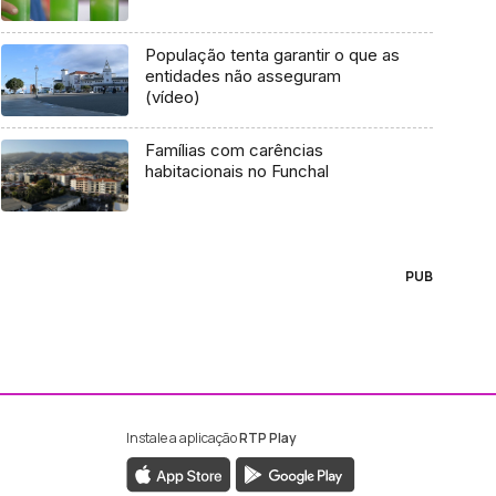
População tenta garantir o que as
entidades não asseguram
(vídeo)
Famílias com carências
habitacionais no Funchal
PUB
Instale a aplicação
RTP Play
ebook da RTP Madeira
nstagram da RTP Madeira