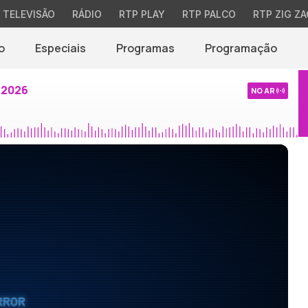
TELEVISÃO
RÁDIO
RTP PLAY
RTP PALCO
RTP ZIG ZA
o
Especiais
Programas
Programação
 2026
NO AR
RROR