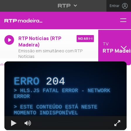
Entrar
RTP Notícias (RTP
NO AR
TV
Madeira)
RTP Madei
Emissão em simultâneo com RTP
Notícias
ERRO
204
HLS.JS FATAL ERROR - NETWORK
ERROR
ESTE CONTEÚDO ESTÁ NESTE
MOMENTO INDISPONÍVEL