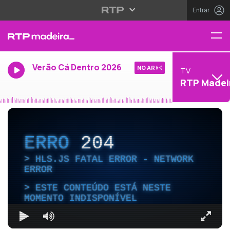
Entrar
Verão Cá Dentro 2026
NO AR
TV
RTP Madei
ERRO
204
HLS.JS FATAL ERROR - NETWORK
ERROR
ESTE CONTEÚDO ESTÁ NESTE
MOMENTO INDISPONÍVEL