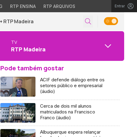
G
RTP ENSINA
RTP ARQUIVOS
Entrar
+ RTP Madeira
TV
RTP Madeira
Pode também gostar
ACIF defende diálogo entre os
setores público e empresarial
(áudio)
Cerca de dois mil alunos
matriculados na Francisco
Franco (áudio)
Albuquerque espera relançar