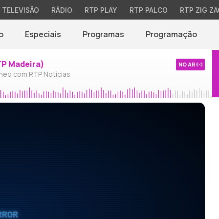
TELEVISÃO
RÁDIO
RTP PLAY
RTP PALCO
RTP ZIG ZA
o
Especiais
Programas
Programação
TP Madeira)
NO AR
neo com RTP Notícias
RROR