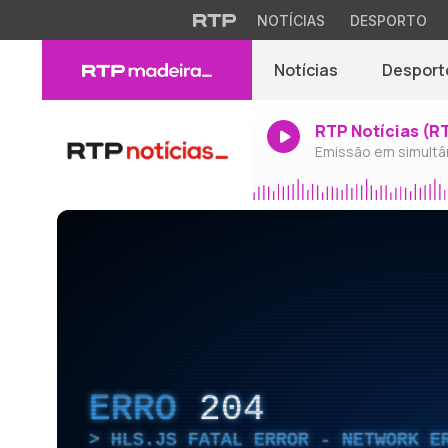
NOTÍCIAS
DESPORTO
Notícias
Desport
RTP Notícias (R
Emissão em simultâ
ERRO
204
HLS.JS FATAL ERROR - NETWORK E