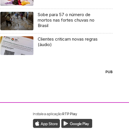
Sobe para 57 o número de
mortos nas fortes chuvas no
Brasil
Clientes criticam novas regras
(áudio)
PUB
Instale a aplicação
RTP Play
ebook da RTP Madeira
nstagram da RTP Madeira