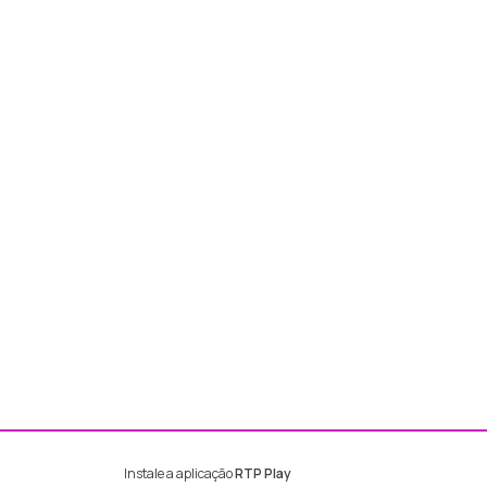
Instale a aplicação
RTP Play