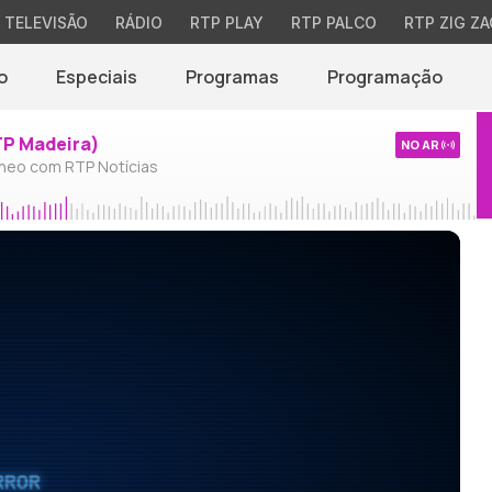
TELEVISÃO
RÁDIO
RTP PLAY
RTP PALCO
RTP ZIG ZA
o
Especiais
Programas
Programação
TP Madeira)
NO AR
neo com RTP Notícias
RROR