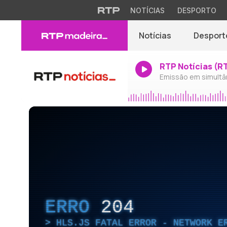
NOTÍCIAS
DESPORTO
Notícias
Desport
RTP Notícias (R
Emissão em simultâ
ERRO
204
HLS.JS FATAL ERROR - NETWORK E