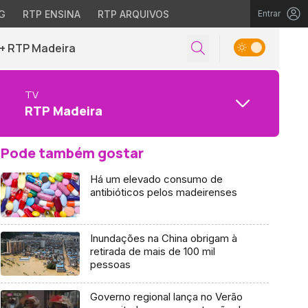
G
RTP ENSINA
RTP ARQUIVOS
Entrar
+ RTP Madeira
TV
RTP Madeira
Pode também gostar
Há um elevado consumo de
antibióticos pelos madeirenses
Inundações na China obrigam à
retirada de mais de 100 mil
pessoas
Governo regional lança no Verão