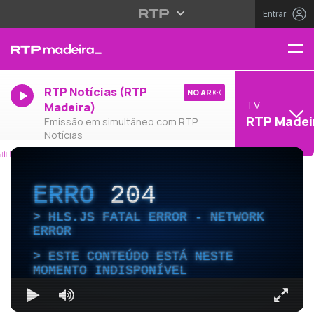
Entrar
RTP Notícias (RTP
NO AR
TV
Madeira)
RTP Madei
Emissão em simultâneo com RTP
Notícias
ERRO
204
HLS.JS FATAL ERROR - NETWORK
ERROR
ESTE CONTEÚDO ESTÁ NESTE
MOMENTO INDISPONÍVEL