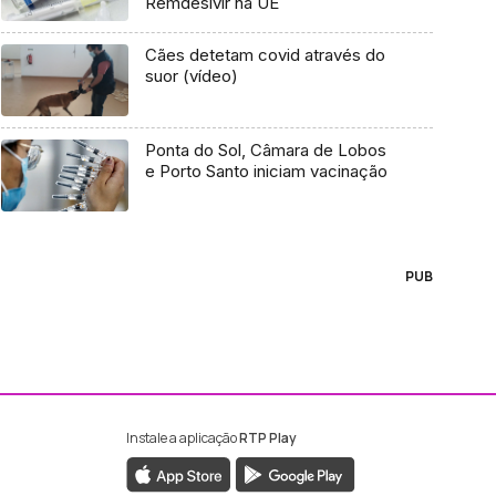
Remdesivir na UE
Cães detetam covid através do
suor (vídeo)
Ponta do Sol, Câmara de Lobos
e Porto Santo iniciam vacinação
PUB
Instale a aplicação
RTP Play
ebook da RTP Madeira
nstagram da RTP Madeira