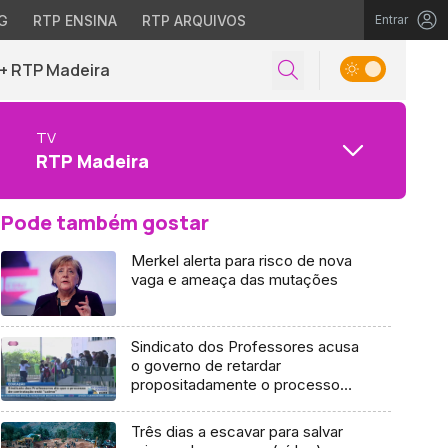
G
RTP ENSINA
RTP ARQUIVOS
Entrar
+ RTP Madeira
TV
RTP Madeira
Pode também gostar
Merkel alerta para risco de nova
vaga e ameaça das mutações
Sindicato dos Professores acusa
o governo de retardar
propositadamente o processo
para a colocação de professores
Três dias a escavar para salvar