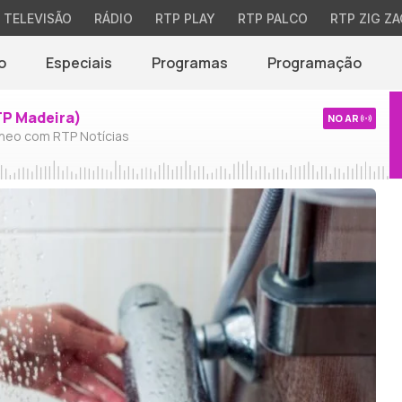
TELEVISÃO
RÁDIO
RTP PLAY
RTP PALCO
RTP ZIG ZA
o
Especiais
Programas
Programação
TP Madeira)
NO AR
neo com RTP Notícias