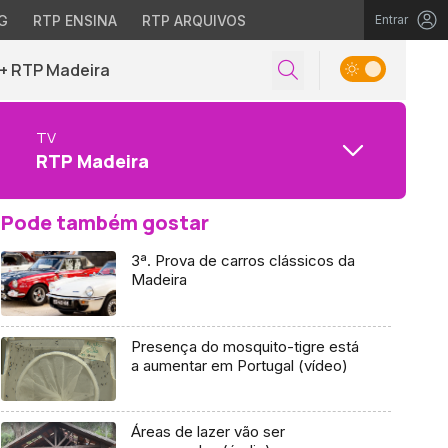
G
RTP ENSINA
RTP ARQUIVOS
Entrar
+ RTP Madeira
TV
RTP Madeira
Pode também gostar
3ª. Prova de carros clássicos da
Madeira
Presença do mosquito-tigre está
a aumentar em Portugal (vídeo)
Áreas de lazer vão ser