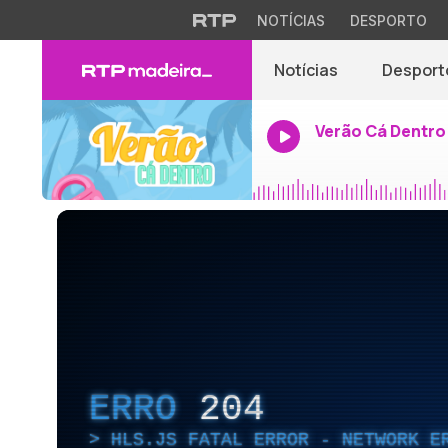
NOTÍCIAS
DESPORTO
Notícias
Desport
Verão Cá Dentro
ERRO
204
HLS.JS FATAL ERROR - NETWORK E