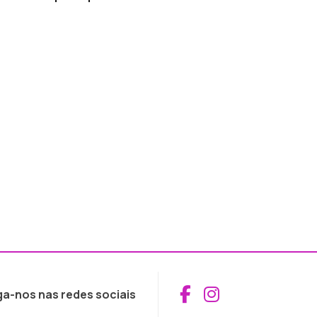
Aceder ao Fac
Aceder ao I
ga-nos nas redes sociais