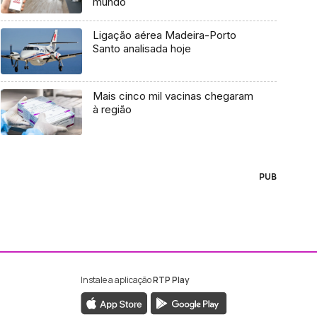
mundo
Ligação aérea Madeira-Porto
Santo analisada hoje
Mais cinco mil vacinas chegaram
à região
PUB
Instale a aplicação
RTP Play
ebook da RTP Madeira
nstagram da RTP Madeira