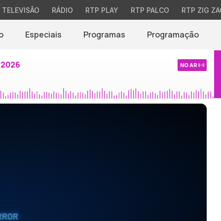
TELEVISÃO
RÁDIO
RTP PLAY
RTP PALCO
RTP ZIG ZA
o
Especiais
Programas
Programação
 2026
NO AR
RROR