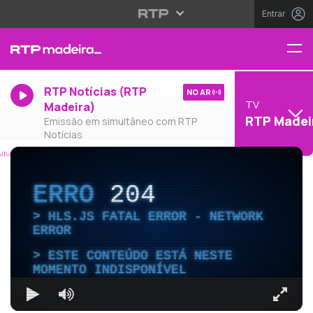
Entrar
RTP Notícias (RTP
NO AR
TV
Madeira)
RTP Madei
Emissão em simultâneo com RTP
Notícias
ERRO
204
HLS.JS FATAL ERROR - NETWORK
ERROR
ESTE CONTEÚDO ESTÁ NESTE
MOMENTO INDISPONÍVEL