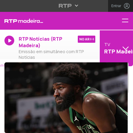
Entrar
RTP Notícias (RTP
NO AR
TV
Madeira)
RTP Madei
Emissão em simultâneo com RTP
Notícias