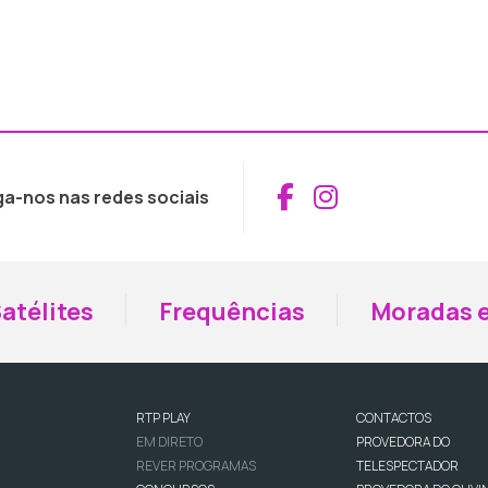
Aceder ao Fac
Aceder ao I
ga-nos nas redes sociais
atélites
Frequências
Moradas e
RTP PLAY
CONTACTOS
EM DIRETO
PROVEDORA DO
REVER PROGRAMAS
TELESPECTADOR