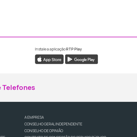
Instale a aplicação
RTP Play
ebook da RTP Madeira
nstagram da RTP Madeira
 Telefones
A EMPRESA
CONSELHO GERAL INDEPENDENTE
CONSELHO DE OPINIÃO