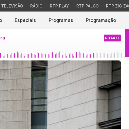
TELEVISÃO
RÁDIO
RTP PLAY
RTP PALCO
RTP ZIG ZA
o
Especiais
Programas
Programação
ira
NO AR