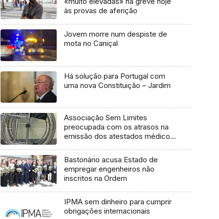
«muito elevadas» na greve hoje
às provas de aferição
Jovem morre num despiste de
mota no Caniçal
Há solução para Portugal com
uma nova Constituição – Jardim
Associação Sem Limites
preocupada com os atrasos na
emissão dos atestados médicos
multiusos (áudio)
Bastonário acusa Estado de
empregar engenheiros não
inscritos na Ordem
IPMA sem dinheiro para cumprir
obrigações internacionais