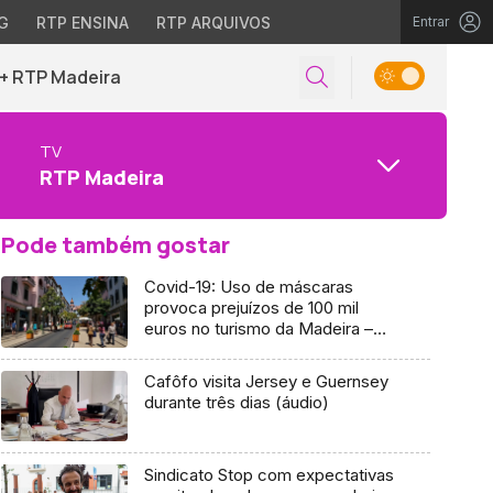
G
RTP ENSINA
RTP ARQUIVOS
Entrar
+ RTP Madeira
TV
RTP Madeira
Pode também gostar
Covid-19: Uso de máscaras
provoca prejuízos de 100 mil
euros no turismo da Madeira –
ACIF
Cafôfo visita Jersey e Guernsey
durante três dias (áudio)
Sindicato Stop com expectativas