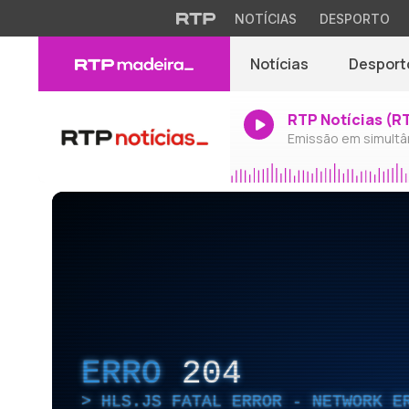
NOTÍCIAS
DESPORTO
Notícias
Desport
RTP Notícias (R
Emissão em simultâ
ERRO
204
HLS.JS FATAL ERROR - NETWORK E