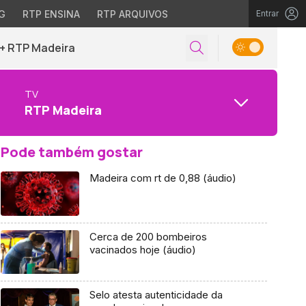
G
RTP ENSINA
RTP ARQUIVOS
Entrar
+ RTP Madeira
TV
RTP Madeira
Pode também gostar
Madeira com rt de 0,88 (áudio)
Cerca de 200 bombeiros
vacinados hoje (áudio)
Selo atesta autenticidade da