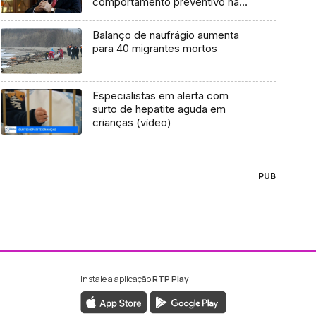
comportamento preventivo na
época festiva
Balanço de naufrágio aumenta
para 40 migrantes mortos
Especialistas em alerta com
surto de hepatite aguda em
crianças (vídeo)
PUB
Instale a aplicação
RTP Play
ebook da RTP Madeira
nstagram da RTP Madeira