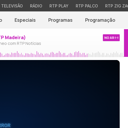
TELEVISÃO
RÁDIO
RTP PLAY
RTP PALCO
RTP ZIG ZA
o
Especiais
Programas
Programação
TP Madeira)
NO AR
neo com RTP Notícias
RROR