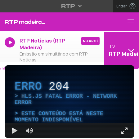
Entrar
RTP Notícias (RTP
NO AR
TV
Madeira)
RTP Madei
Emissão em simultâneo com RTP
Notícias
ERRO
204
HLS.JS FATAL ERROR - NETWORK
ERROR
ESTE CONTEÚDO ESTÁ NESTE
MOMENTO INDISPONÍVEL