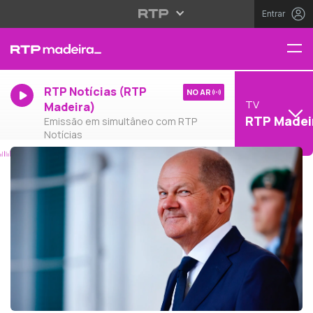
Entrar
RTP Notícias (RTP
NO AR
TV
Madeira)
RTP Madei
Emissão em simultâneo com RTP
Notícias