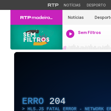
NOTÍCIAS
DESPORTO
Notícias
Desport
Sem Filtros
ERRO
204
HLS.JS FATAL ERROR - NETWORK E