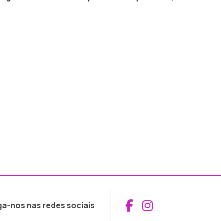
Aceder ao Fac
Aceder ao I
ga-nos nas redes sociais