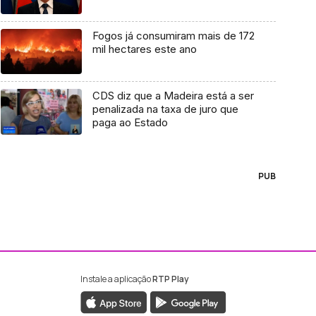
Fogos já consumiram mais de 172
mil hectares este ano
CDS diz que a Madeira está a ser
penalizada na taxa de juro que
paga ao Estado
PUB
Instale a aplicação
RTP Play
ebook da RTP Madeira
nstagram da RTP Madeira