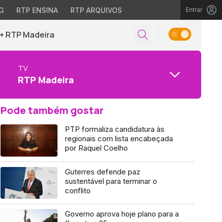
G
RTP ENSINA
RTP ARQUIVOS
Entrar
+ RTP Madeira
TV
RTP Madeira
Pode também gostar
PTP formaliza candidatura às
regionais com lista encabeçada
por Raquel Coelho
Guterres defende paz
sustentável para terminar o
conflito
Governo aprova hoje plano para a