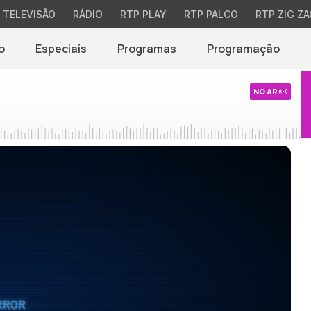
TELEVISÃO
RÁDIO
RTP PLAY
RTP PALCO
RTP ZIG ZA
o
Especiais
Programas
Programação
NO AR
RROR