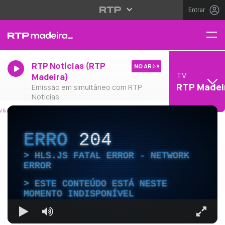
Entrar
RTP Notícias (RTP
NO AR
TV
Madeira)
RTP Madei
Emissão em simultâneo com RTP
Notícias
ERRO
204
HLS.JS FATAL ERROR - NETWORK
ERROR
ESTE CONTEÚDO ESTÁ NESTE
MOMENTO INDISPONÍVEL