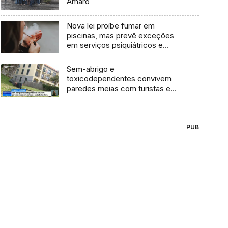
Amaro
Nova lei proíbe fumar em
piscinas, mas prevê exceções
em serviços psiquiátricos e
cadeias
Sem-abrigo e
toxicodependentes convivem
paredes meias com turistas e
unidade hoteleira
PUB