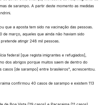
ntomas de sarampo. A partir deste momento as medidas
ndrini.
tou que a aposta tem sido na vacinação das pessoas.
 10 de março, aqueles que ainda não haviam sido
retende atingir 248 mil pessoas.
a federal [que regista imigrantes e refugiados],
no dos abrigos porque muitos saem de dentro do
os casos [de sarampo] entre brasileiros", acrescentou.
raima confirmou 40 casos de sarampo e existem 113
de de Boa Vista (29 casos) e Pacaraima (11 casos),