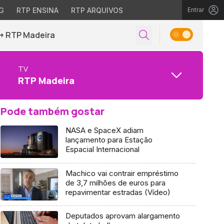
G
RTP ENSINA
RTP ARQUIVOS
Entrar
+ RTP Madeira
TV
RTP Madeira
Pode também gostar
NASA e SpaceX adiam
lançamento para Estação
Espacial Internacional
Machico vai contrair empréstimo
de 3,7 milhões de euros para
repavimentar estradas (Vídeo)
Deputados aprovam alargamento