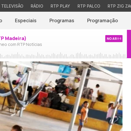
TELEVISÃO
RÁDIO
RTP PLAY
RTP PALCO
RTP ZIG ZA
o
Especiais
Programas
Programação
TP Madeira)
NO AR
neo com RTP Notícias