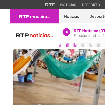
NOTÍCIAS
DESPORTO
Notícias
Desport
RTP Notícias (R
Emissão em simultâ