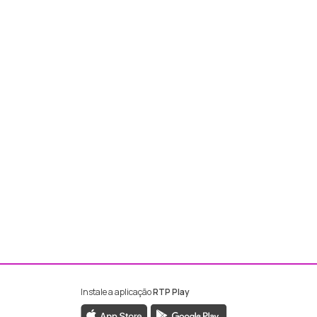
Instale a aplicação
RTP Play
ebook da RTP Madeira
nstagram da RTP Madeira