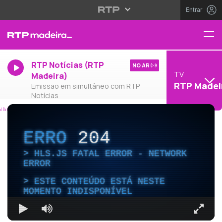
Entrar
RTP Notícias (RTP
NO AR
TV
Madeira)
RTP Madei
Emissão em simultâneo com RTP
Notícias
ERRO
204
HLS.JS FATAL ERROR - NETWORK
ERROR
ESTE CONTEÚDO ESTÁ NESTE
MOMENTO INDISPONÍVEL