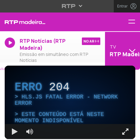
Entrar
RTP Notícias (RTP
NO AR
TV
Madeira)
RTP Madei
Emissão em simultâneo com RTP
Notícias
ERRO
204
HLS.JS FATAL ERROR - NETWORK
ERROR
ESTE CONTEÚDO ESTÁ NESTE
MOMENTO INDISPONÍVEL