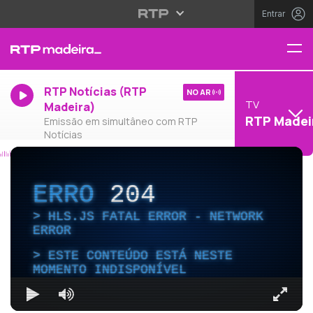
Entrar
RTP Notícias (RTP
NO AR
TV
Madeira)
RTP Madei
Emissão em simultâneo com RTP
Notícias
ERRO
204
HLS.JS FATAL ERROR - NETWORK
ERROR
ESTE CONTEÚDO ESTÁ NESTE
MOMENTO INDISPONÍVEL