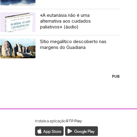
«A eutanásia não é uma
alternativa aos cuidados
paliativos» (áudio)
Sítio megalítico descoberto nas
margens do Guadiana
PUB
Instale a aplicação
RTP Play
ebook da RTP Madeira
nstagram da RTP Madeira