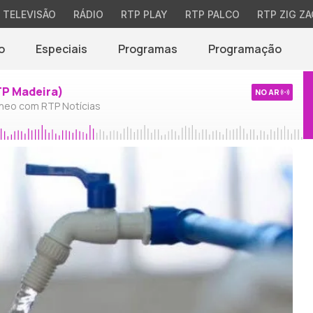
TELEVISÃO
RÁDIO
RTP PLAY
RTP PALCO
RTP ZIG ZA
o
Especiais
Programas
Programação
TP Madeira)
NO AR
neo com RTP Notícias