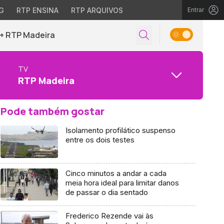
G
RTP ENSINA
RTP ARQUIVOS
Entrar
+ RTP Madeira
TV
RTP Madeira
Pode também gostar
Isolamento profilático suspenso
entre os dois testes
Cinco minutos a andar a cada
meia hora ideal para limitar danos
de passar o dia sentado
Frederico Rezende vai às