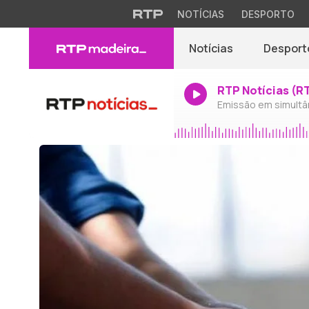
NOTÍCIAS
DESPORTO
Notícias
Desport
RTP Notícias (R
Emissão em simultâ