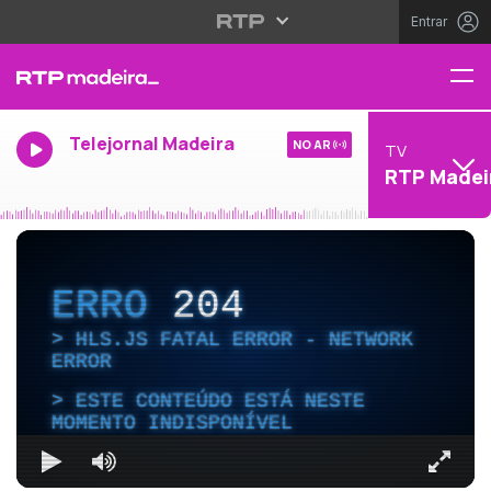
Entrar
Telejornal Madeira
NO AR
TV
RTP Madei
ERRO
204
HLS.JS FATAL ERROR - NETWORK
ERROR
ESTE CONTEÚDO ESTÁ NESTE
MOMENTO INDISPONÍVEL