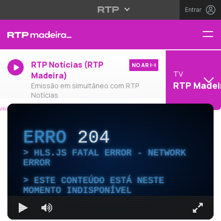
Entrar
RTP Notícias (RTP
NO AR
TV
Madeira)
RTP Madei
Emissão em simultâneo com RTP
Notícias
ERRO
204
HLS.JS FATAL ERROR - NETWORK
ERROR
ESTE CONTEÚDO ESTÁ NESTE
MOMENTO INDISPONÍVEL