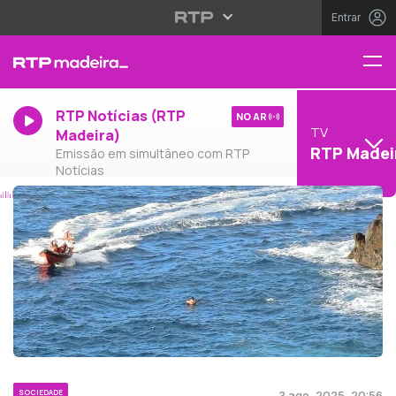
Entrar
RTP Notícias (RTP
NO AR
TV
Madeira)
RTP Madei
Emissão em simultâneo com RTP
Notícias
SOCIEDADE
3 ago, 2025, 20:56