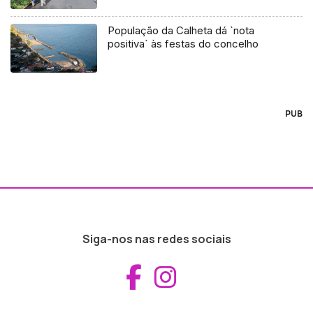
População da Calheta dá `nota
positiva` às festas do concelho
PUB
Siga-nos nas redes sociais
Aceder ao Fac
Aceder ao I