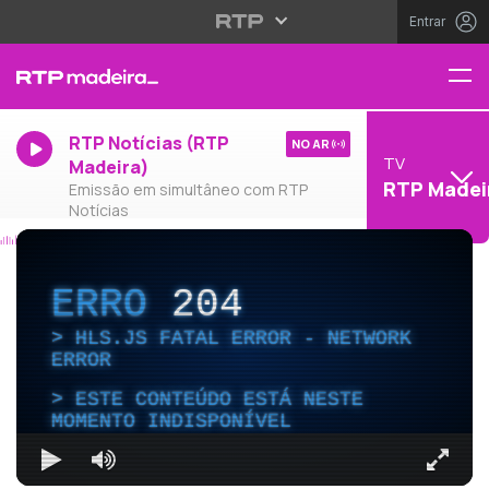
Entrar
RTP Notícias (RTP
NO AR
TV
Madeira)
RTP Madei
Emissão em simultâneo com RTP
Notícias
ERRO
204
HLS.JS FATAL ERROR - NETWORK
ERROR
ESTE CONTEÚDO ESTÁ NESTE
MOMENTO INDISPONÍVEL