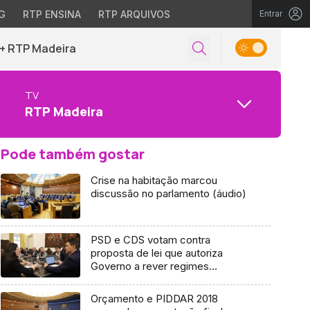
G
RTP ENSINA
RTP ARQUIVOS
Entrar
+ RTP Madeira
TV
RTP Madeira
Pode também gostar
Crise na habitação marcou
discussão no parlamento (áudio)
PSD e CDS votam contra
proposta de lei que autoriza
Governo a rever regimes
jurídicos de despejo (áudio)
Orçamento e PIDDAR 2018