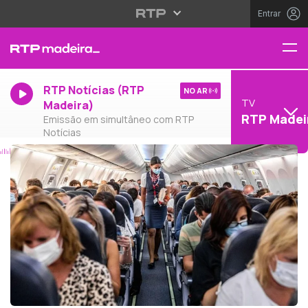
Entrar
RTP Notícias (RTP
NO AR
TV
Madeira)
RTP Madei
Emissão em simultâneo com RTP
Notícias