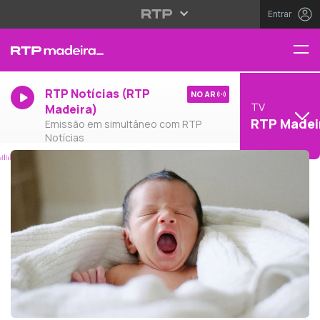
Entrar
RTP Notícias (RTP
NO AR
TV
Madeira)
RTP Madei
Emissão em simultâneo com RTP
Notícias