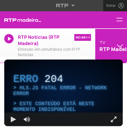
Entrar
RTP Notícias (RTP
NO AR
TV
Madeira)
RTP Madei
Emissão em simultâneo com RTP
Notícias
ERRO
204
HLS.JS FATAL ERROR - NETWORK
ERROR
ESTE CONTEÚDO ESTÁ NESTE
MOMENTO INDISPONÍVEL