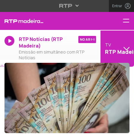
Entrar
RTP Notícias (RTP
NO AR
TV
Madeira)
RTP Madei
Emissão em simultâneo com RTP
Notícias