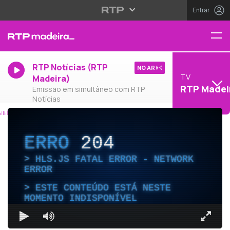
Entrar
RTP Notícias (RTP
NO AR
TV
Madeira)
RTP Madei
Emissão em simultâneo com RTP
Notícias
ERRO
204
HLS.JS FATAL ERROR - NETWORK
ERROR
ESTE CONTEÚDO ESTÁ NESTE
MOMENTO INDISPONÍVEL