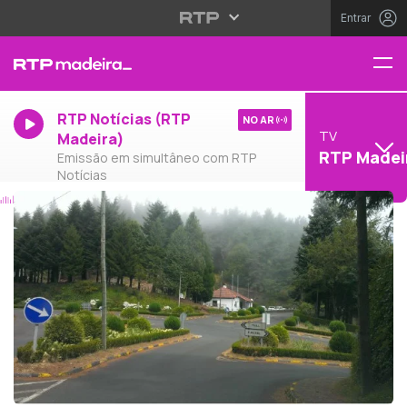
Entrar
RTP Notícias (RTP
NO AR
TV
Madeira)
RTP Madei
Emissão em simultâneo com RTP
Notícias