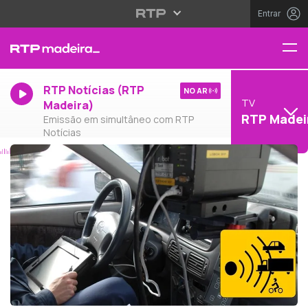
Entrar
RTP Notícias (RTP
NO AR
TV
Madeira)
RTP Madei
Emissão em simultâneo com RTP
Notícias