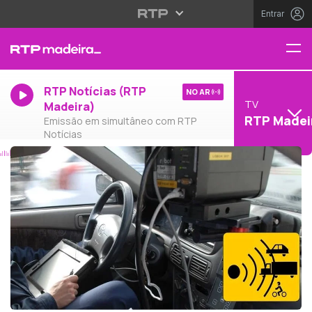
Entrar
RTP Notícias (RTP
NO AR
TV
Madeira)
RTP Madei
Emissão em simultâneo com RTP
Notícias