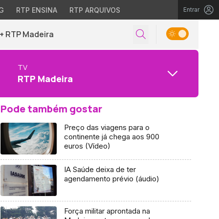
G
RTP ENSINA
RTP ARQUIVOS
Entrar
+ RTP Madeira
TV
RTP Madeira
Pode também gostar
Preço das viagens para o
continente já chega aos 900
euros (Vídeo)
IA Saúde deixa de ter
agendamento prévio (áudio)
Força militar aprontada na