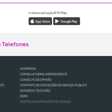
Instale a aplicação
RTP Play
ebook da RTP Madeira
nstagram da RTP Madeira
 Telefones
A EMPRESA
CONSELHO GERAL INDEPENDENTE
CONSELHO DE OPINIÃO
NTE
CONTRATO DE CONCESSÃO DO SERVIÇO PÚBLICO
DE RÁDIO E TELEVISÃO
RGPD
GESTÃO DAS DEFINIÇÕES DE COOKIES