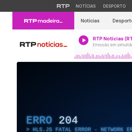
NOTÍCIAS
DESPORTO
Notícias
Desport
RTP Notícias (R
Emissão em simultâ
ERRO
204
HLS.JS FATAL ERROR - NETWORK E