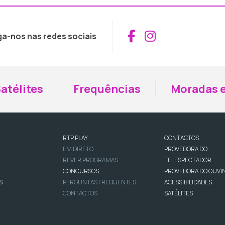
Aceder ao Fac
Aceder ao I
ga-nos nas redes sociais
atélites
Frequências
Moradas e
RTP PLAY
CONTACTOS
EM DIRETO
PROVEDORA DO
REVER PROGRAMAS
TELESPECTADOR
CONCURSOS
PROVEDORA DO OUVI
S
PERGUNTAS FREQUENTES
ACESSIBILIDADES
CONTACTOS
SATÉLITES