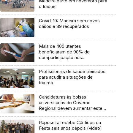
Madeira parte em novembro para
o Iraque
Covid-19: Madeira sem novos
casos e 89 recuperados
Mais de 400 utentes
beneficiaram de 90% de
comparticipação nos
medicamentos para infertilidade
Profissionais de saúde treinados
para acudir a situações de
trauma
Candidaturas às bolsas
universitárias do Governo
Regional devem aumentar este
ano – GES (Áudio)
Raposeira recebe Cânticos da
Festa seis anos depois (vídeo)