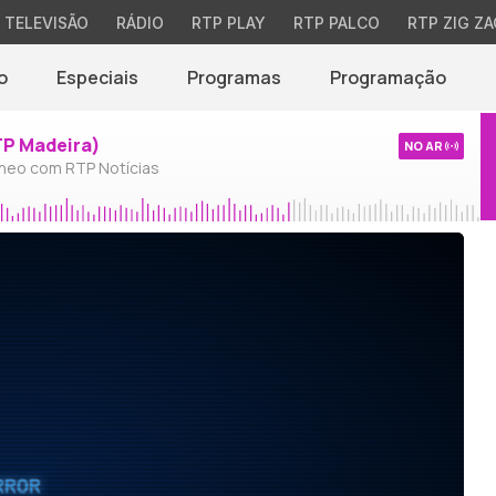
TELEVISÃO
RÁDIO
RTP PLAY
RTP PALCO
RTP ZIG ZA
o
Especiais
Programas
Programação
TP Madeira)
NO AR
neo com RTP Notícias
RROR